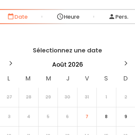
Date
Heure
Pers.
Sélectionnez une date
août
2026
27
28
29
30
31
1
2
3
4
5
6
7
8
9